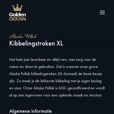
Alaska Pollak
Over ons
Kibbelingstroken XL
Producten
Tips & inspiratie
Het hele jaar leverbaar en altijd vers, met zorg voor de
Contact
natuur en direct te gebruiken. Dat is waarom onze grove
Alaska Pollak kibbelingstroken (XL-formaat) de beste keuze
zijn. Zo maak je de lekkerste kibbeling met je eigen beslag
en saus. Onze Alaska Pollak is MSC-gecertificeerd en wordt
al op zee ingevroren voor een optimale smaak en structuur.
Algemene informatie