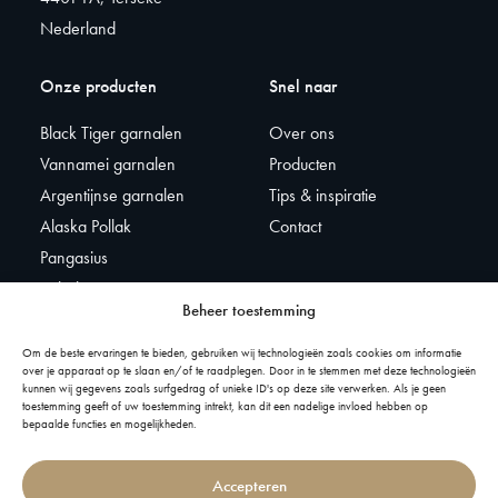
Nederland
Onze producten
Snel naar
Black Tiger garnalen
Over ons
Vannamei garnalen
Producten
Argentijnse garnalen
Tips & inspiratie
Alaska Pollak
Contact
Pangasius
Kabeljauw
Beheer toestemming
Tonijn
Zalm
Om de beste ervaringen te bieden, gebruiken wij technologieën zoals cookies om informatie
over je apparaat op te slaan en/of te raadplegen. Door in te stemmen met deze technologieën
Gepaneerd
kunnen wij gegevens zoals surfgedrag of unieke ID's op deze site verwerken. Als je geen
toestemming geeft of uw toestemming intrekt, kan dit een nadelige invloed hebben op
Weekdieren
bepaalde functies en mogelijkheden.
Overige producten
Accepteren
© 2024 – Onderdeel van Adri & Zoon